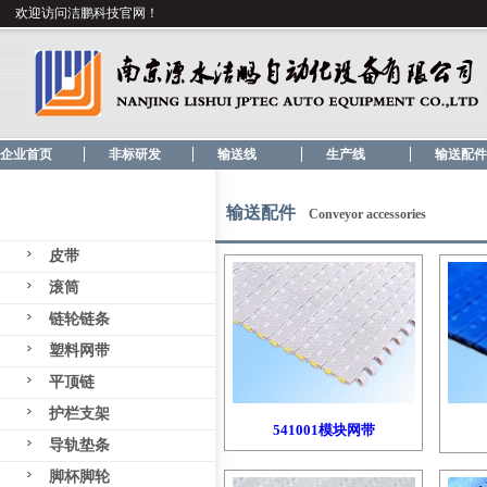
欢迎访问洁鹏科技官网！
企业首页
非标研发
输送线
生产线
输送配件
输送配件
Conveyor accessories
皮带
滚筒
链轮链条
塑料网带
平顶链
护栏支架
541001模块网带
导轨垫条
脚杯脚轮