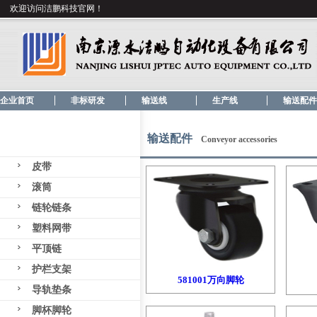
欢迎访问洁鹏科技官网！
企业首页
非标研发
输送线
生产线
输送配件
输送配件
Conveyor accessories
皮带
滚筒
链轮链条
塑料网带
平顶链
护栏支架
581001万向脚轮
导轨垫条
脚杯脚轮