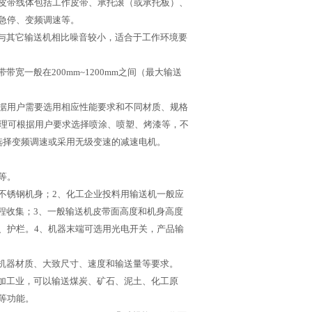
皮带线体包括工作皮带、承托滚（或承托板）、
急停、变频调速等。
与其它输送机相比噪音较小，适合于工作环境要
一般在200mm~1200mm之间（最大输送
据用户需要选用相应性能要求和不同材质、规格
处理可根据用户要求选择喷涂、喷塑、烤漆等，不
选择变频调速或采用无级变速的减速电机。
等。
全不锈钢机身；2、化工企业投料用输送机一般应
程收集；3、一般输送机皮带面高度和机身高度
、护栏。4、机器末端可选用光电开关，产品输
机器材质、大致尺寸、速度和输送量等要求。
加工业，可以输送煤炭、矿石、泥土、化工原
等功能。