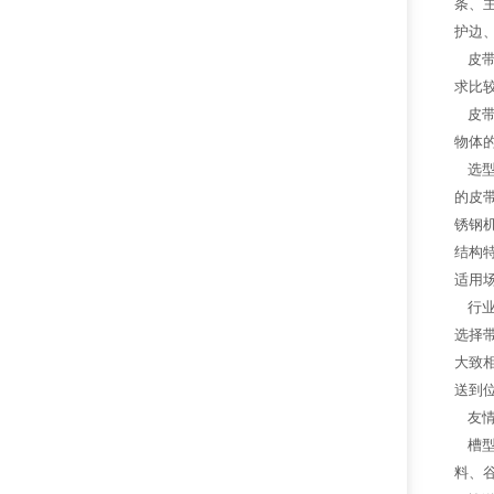
条、
护边
皮带
求比
皮带
物体的
选型
的皮
锈钢
结构
适用
行业
选择
大致
送到
友情
槽型
料、