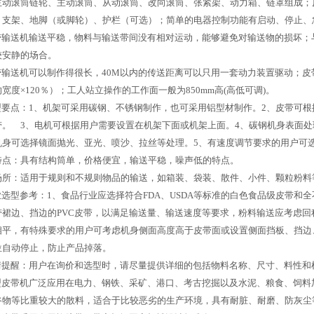
主动滚筒链轮、主动滚筒、从动滚筒、改向滚筒、张紧架、动力箱、链罩组成；
、支架、地脚（或脚轮）、护栏（可选）；简单的电器控制功能有启动、停止、
输送机输送平稳，物料与输送带间没有相对运动，能够避免对输送物的损坏；
较安静的场合。
输送机可以制作得很长，40M以内的传送距离可以只用一套动力装置驱动；皮带带宽
宽度×120％）；工人站立操作的工作面一般为850mm高(高低可调)。
要点：1、机架可采用碳钢、不锈钢制作，也可采用铝型材制作。2、皮带可根
带。 3、电机可根据用户需要设置在机架下面或机架上面。4、碳钢机身表面
机身可选择镜面抛光、亚光、喷沙、拉丝等处理。5、有速度调节要求的用户可
特点：具有结构筒单，价格便宜，输送平稳，噪声低的特点。
场所：适用于规则和不规则物品的输送，如箱装、袋装、散件、小件、颗粒粉料
选型参考：1、食品行业应选择符合FDA、USDA等标准的白色食品级皮带和
带裙边、挡边的PVC皮带，以满足输送量、输送速度等要求，粉料输送应考虑回
相平，有特殊要求的用户可考虑机身侧面高度高于皮带面或设置侧面挡板、挡边
位自动停止，防止产品掉落。
提醒：用户在询价和选型时，请尽量提供详细的包括物料名称、尺寸、料性和
皮带机广泛应用在电力、钢铁、采矿、港口、考古挖掘以及水泥、粮食、饲料
谷物等比重较大的散料，适合于比较恶劣的生产环境，具有耐脏、耐磨、防灰尘